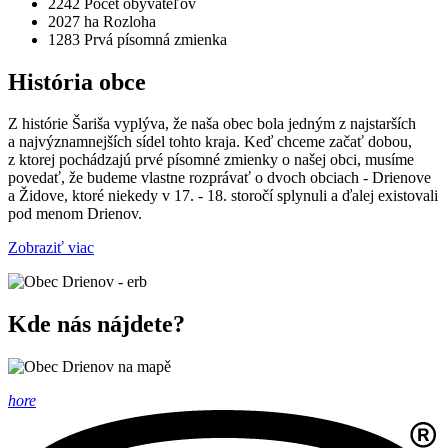
2242
Počet obyvateľov
2027 ha
Rozloha
1283
Prvá písomná zmienka
História obce
Z histórie Šariša vyplýva, že naša obec bola jedným z najstarších
a najvýznamnejších sídel tohto kraja. Keď chceme začať dobou,
z ktorej pochádzajú prvé písomné zmienky o našej obci, musíme
povedať, že budeme vlastne rozprávať o dvoch obciach - Drienove
a Židove, ktoré niekedy v 17. - 18. storočí splynuli a ďalej existovali
pod menom Drienov.
Zobraziť viac
Kde nás nájdete?
hore