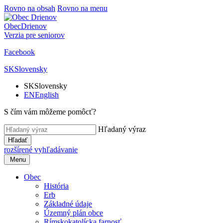
Rovno na obsah
Rovno na menu
Obec
Drienov
Verzia pre seniorov
Facebook
SK
Slovensky
SK
Slovensky
EN
English
S čím vám môžeme pomôcť?
Hľadaný výraz
Hľadať
rozšírené vyhľadávanie
Menu
Obec
História
Erb
Základné údaje
Územný plán obce
Rímskokatolícka farnosť