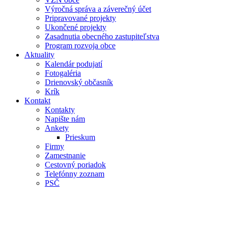
Výročná správa a záverečný účet
Pripravované projekty
Ukončené projekty
Zasadnutia obecného zastupiteľstva
Program rozvoja obce
Aktuality
Kalendár podujatí
Fotogaléria
Drienovský občasník
Krík
Kontakt
Kontakty
Napište nám
Ankety
Prieskum
Firmy
Zamestnanie
Cestovný poriadok
Telefónny zoznam
PSČ