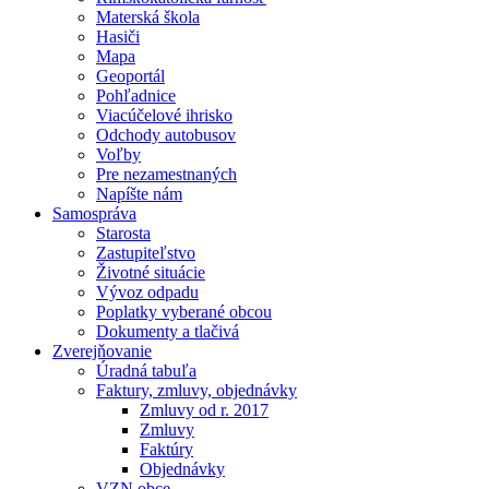
Materská škola
Hasiči
Mapa
Geoportál
Pohľadnice
Viacúčelové ihrisko
Odchody autobusov
Voľby
Pre nezamestnaných
Napíšte nám
Samospráva
Starosta
Zastupiteľstvo
Životné situácie
Vývoz odpadu
Poplatky vyberané obcou
Dokumenty a tlačivá
Zverejňovanie
Úradná tabuľa
Faktury, zmluvy, objednávky
Zmluvy od r. 2017
Zmluvy
Faktúry
Objednávky
VZN obce