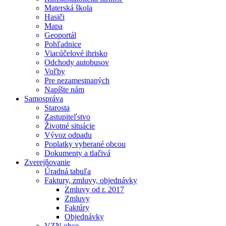
Materská škola
Hasiči
Mapa
Geoportál
Pohľadnice
Viacúčelové ihrisko
Odchody autobusov
Voľby
Pre nezamestnaných
Napíšte nám
Samospráva
Starosta
Zastupiteľstvo
Životné situácie
Vývoz odpadu
Poplatky vyberané obcou
Dokumenty a tlačivá
Zverejňovanie
Úradná tabuľa
Faktury, zmluvy, objednávky
Zmluvy od r. 2017
Zmluvy
Faktúry
Objednávky
VZN obce