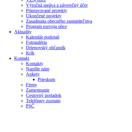
Výročná správa a záverečný účet
Pripravované projekty
Ukončené projekty
Zasadnutia obecného zastupiteľstva
Program rozvoja obce
Aktuality
Kalendár podujatí
Fotogaléria
Drienovský občasník
Krík
Kontakt
Kontakty
Napište nám
Ankety
Prieskum
Firmy
Zamestnanie
Cestovný poriadok
Telefónny zoznam
PSČ