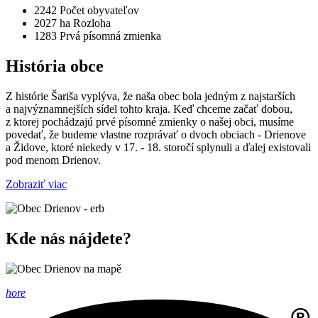
2242
Počet obyvateľov
2027 ha
Rozloha
1283
Prvá písomná zmienka
História obce
Z histórie Šariša vyplýva, že naša obec bola jedným z najstarších
a najvýznamnejších sídel tohto kraja. Keď chceme začať dobou,
z ktorej pochádzajú prvé písomné zmienky o našej obci, musíme
povedať, že budeme vlastne rozprávať o dvoch obciach - Drienove
a Židove, ktoré niekedy v 17. - 18. storočí splynuli a ďalej existovali
pod menom Drienov.
Zobraziť viac
Kde nás nájdete?
hore