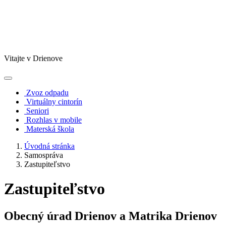
Vitajte v Drienove
Zvoz odpadu
Virtuálny cintorín
Seniori
Rozhlas v mobile
Materská škola
Úvodná stránka
Samospráva
Zastupiteľstvo
Zastupiteľstvo
Obecný úrad Drienov a Matrika Drienov