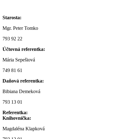
Starosta:
Mgr. Peter Tomko
793 92 22
Účtovná referentka:
Mária Sepešiová
749 81 61
Daňová referentka:
Bibiana Demeková
793 13 01
Referentka:
Knihovníčka:
Magdaléna Klapková