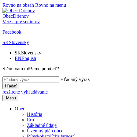
Rovno na obsah
Rovno na menu
Obec
Drienov
Verzia pre seniorov
Facebook
SK
Slovensky
SK
Slovensky
EN
English
S čím vám môžeme pomôcť?
Hľadaný výraz
Hľadať
rozšírené vyhľadávanie
Menu
Obec
História
Erb
Základné údaje
Územný plán obce
Rímskokatolícka farnosť