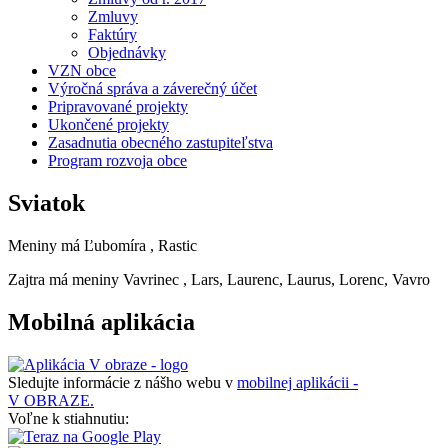
Zmluvy
Faktúry
Objednávky
VZN obce
Výročná správa a záverečný účet
Pripravované projekty
Ukončené projekty
Zasadnutia obecného zastupiteľstva
Program rozvoja obce
Sviatok
Meniny má
Ľubomíra
, Rastic
Zajtra má meniny
Vavrinec
, Lars, Laurenc, Laurus, Lorenc, Vavro
Mobilná aplikácia
Sledujte informácie z nášho webu v
mobilnej aplikácii -
V OBRAZE.
Voľne k stiahnutiu: