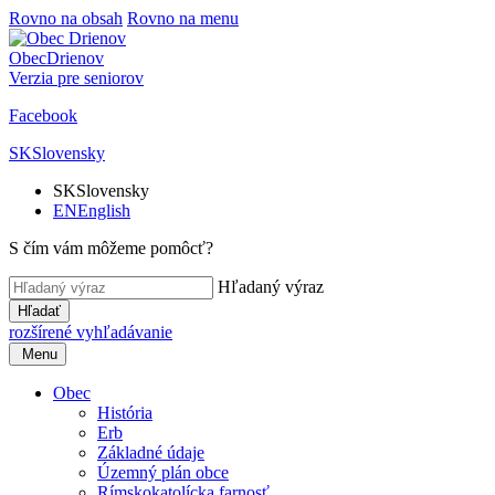
Rovno na obsah
Rovno na menu
Obec
Drienov
Verzia pre seniorov
Facebook
SK
Slovensky
SK
Slovensky
EN
English
S čím vám môžeme pomôcť?
Hľadaný výraz
Hľadať
rozšírené vyhľadávanie
Menu
Obec
História
Erb
Základné údaje
Územný plán obce
Rímskokatolícka farnosť