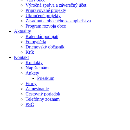
Výročná správa a záverečný účet
Pripravované projekty
Ukončené projekty
Zasadnutia obecného zastupiteľstva
Program rozvoja obce
Aktuality
Kalendár podujatí
Fotogaléria
Drienovský občasník
Krík
Kontakt
Kontakty
Napište nám
Ankety
Prieskum
Firmy
Zamestnanie
Cestovný poriadok
Telefónny zoznam
PSČ