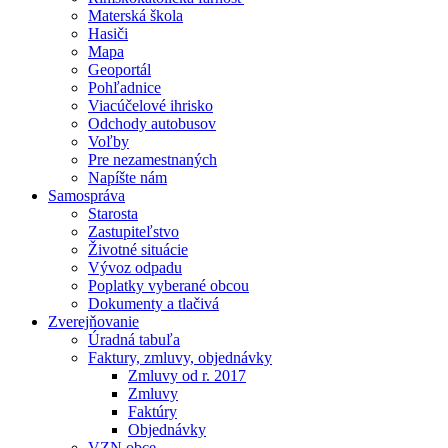
Materská škola
Hasiči
Mapa
Geoportál
Pohľadnice
Viacúčelové ihrisko
Odchody autobusov
Voľby
Pre nezamestnaných
Napíšte nám
Samospráva
Starosta
Zastupiteľstvo
Životné situácie
Vývoz odpadu
Poplatky vyberané obcou
Dokumenty a tlačivá
Zverejňovanie
Úradná tabuľa
Faktury, zmluvy, objednávky
Zmluvy od r. 2017
Zmluvy
Faktúry
Objednávky
VZN obce