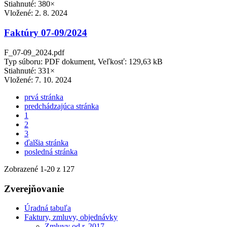
Stiahnuté: 380×
Vložené:
2. 8. 2024
Faktúry 07-09/2024
F_07-09_2024.pdf
Typ súboru: PDF dokument, Veľkosť: 129,63 kB
Stiahnuté: 331×
Vložené:
7. 10. 2024
prvá stránka
predchádzajúca stránka
1
2
3
ďalšia stránka
posledná stránka
Zobrazené
1
-
20
z 127
Zverejňovanie
Úradná tabuľa
Faktury, zmluvy, objednávky
Zmluvy od r. 2017