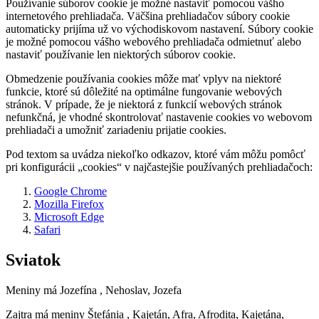
Používanie súborov cookie je možné nastaviť pomocou vášho
internetového prehliadača. Väčšina prehliadačov súbory cookie
automaticky prijíma už vo východiskovom nastavení. Súbory cookie
je možné pomocou vášho webového prehliadača odmietnuť alebo
nastaviť používanie len niektorých súborov cookie.
Obmedzenie používania cookies môže mať vplyv na niektoré
funkcie, ktoré sú dôležité na optimálne fungovanie webových
stránok. V prípade, že je niektorá z funkcií webových stránok
nefunkčná, je vhodné skontrolovať nastavenie cookies vo webovom
prehliadači a umožniť zariadeniu prijatie cookies.
Pod textom sa uvádza niekoľko odkazov, ktoré vám môžu pomôcť
pri konfigurácii „cookies“ v najčastejšie používaných prehliadačoch:
Google Chrome
Mozilla Firefox
Microsoft Edge
Safari
Sviatok
Meniny má
Jozefína
, Nehoslav, Jozefa
Zajtra má meniny
Štefánia
, Kajetán, Afra, Afrodita, Kajetána,