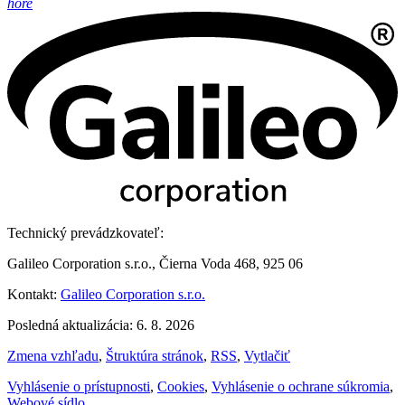
hore
Technický prevádzkovateľ:
Galileo Corporation s.r.o., Čierna Voda 468, 925 06
Kontakt:
Galileo Corporation s.r.o.
Posledná aktualizácia: 6. 8. 2026
Zmena vzhľadu
,
Štruktúra stránok
,
RSS
,
Vytlačiť
Vyhlásenie o prístupnosti
,
Cookies
,
Vyhlásenie o ochrane súkromia
,
Webové sídlo