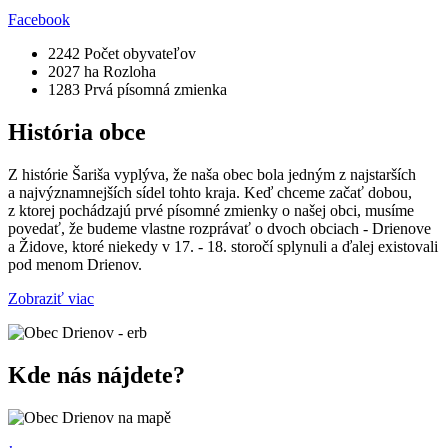
Facebook
2242
Počet obyvateľov
2027 ha
Rozloha
1283
Prvá písomná zmienka
História obce
Z histórie Šariša vyplýva, že naša obec bola jedným z najstarších
a najvýznamnejších sídel tohto kraja. Keď chceme začať dobou,
z ktorej pochádzajú prvé písomné zmienky o našej obci, musíme
povedať, že budeme vlastne rozprávať o dvoch obciach - Drienove
a Židove, ktoré niekedy v 17. - 18. storočí splynuli a ďalej existovali
pod menom Drienov.
Zobraziť viac
Kde nás nájdete?