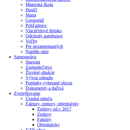
Materská škola
Hasiči
Mapa
Geoportál
Pohľadnice
Viacúčelové ihrisko
Odchody autobusov
Voľby
Pre nezamestnaných
Napíšte nám
Samospráva
Starosta
Zastupiteľstvo
Životné situácie
Vývoz odpadu
Poplatky vyberané obcou
Dokumenty a tlačivá
Zverejňovanie
Úradná tabuľa
Faktury, zmluvy, objednávky
Zmluvy od r. 2017
Zmluvy
Faktúry
Objednávky
VZN obce