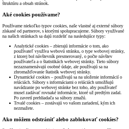
štruktúru a obsah stránok.
Aké cookies používame?
Používame niekoľko typov cookies, naše vlastné aj externé súbory
získané od partnerov, s ktorými spolupracujeme. Súbory využívané
na našich stránkach sa dajú rozdeliť na nasledujúce typy:
Analytické cookies – zbierajú informácie o tom, ako
používateľ využíva webovú stránku, o type webovej stránky,
z ktorej bol návštevník presmerovaný, o počte návštev
používateľa a o štatistikách webovej stránky. Tieto súbory
nezaznamenávajú osobné údaje, ale používajú sa na
zhromažďovanie štatistík webovej stránky.
Dynamické cookies – používajú sa na uloženie informácií o
reláciách. Súbory s informáciami o reláciách umožňujú
navádzanie po webovej stránke bez toho, aby používateľ
musel zadávať rovnaké informácie, ktoré už predtým zadal.
Po zavretí prehliadača sa súbory zmažú.
Trvalé cookies – zostávajú vo vašom zariadení, kým ich
nezmažete.
Ako môžem odstrániť alebo zablokovať cookies?