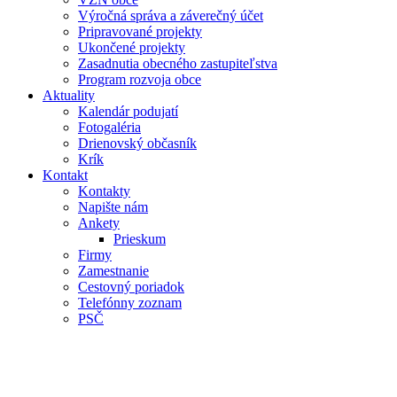
Výročná správa a záverečný účet
Pripravované projekty
Ukončené projekty
Zasadnutia obecného zastupiteľstva
Program rozvoja obce
Aktuality
Kalendár podujatí
Fotogaléria
Drienovský občasník
Krík
Kontakt
Kontakty
Napište nám
Ankety
Prieskum
Firmy
Zamestnanie
Cestovný poriadok
Telefónny zoznam
PSČ