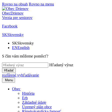
Rovno na obsah
Rovno na menu
Obec
Drienov
Verzia pre seniorov
Facebook
SK
Slovensky
SK
Slovensky
EN
English
S čím vám môžeme pomôcť?
Hľadaný výraz
Hľadať
rozšírené vyhľadávanie
Menu
Obec
História
Erb
Základné údaje
Územný plán obce
Rímskokatolícka farnosť