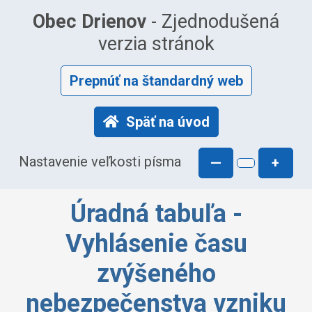
Obec Drienov
- Zjednodušená
verzia stránok
Prepnúť na štandardný web
Späť na úvod
Nastavenie veľkosti písma
—
+
Úradná tabuľa -
Vyhlásenie času
zvýšeného
nebezpečenstva vzniku