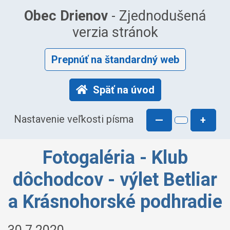
Obec Drienov
- Zjednodušená
verzia stránok
Prepnúť na štandardný web
Späť na úvod
Nastavenie veľkosti písma
—
+
Fotogaléria - Klub
dôchodcov - výlet Betliar
a Krásnohorské podhradie