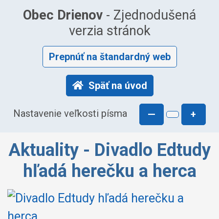
Obec Drienov
- Zjednodušená
verzia stránok
Prepnúť na štandardný web
Späť na úvod
Nastavenie veľkosti písma
—
+
Aktuality - Divadlo Edtudy
hľadá herečku a herca